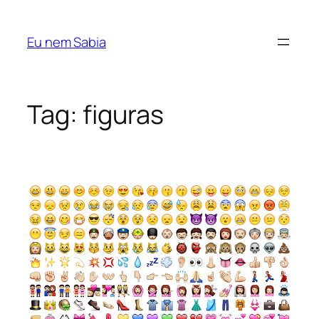
Pular
para
Eu nem Sabia
o
conteúdo
Tag:
figuras