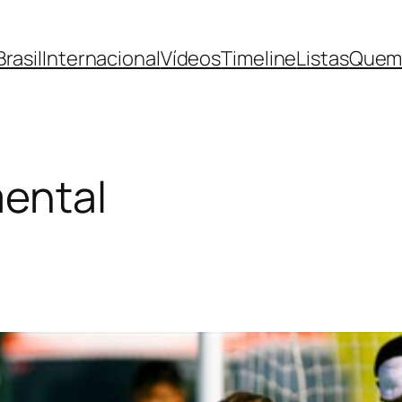
Brasil
Internacional
Vídeos
Timeline
Listas
Quem
mental