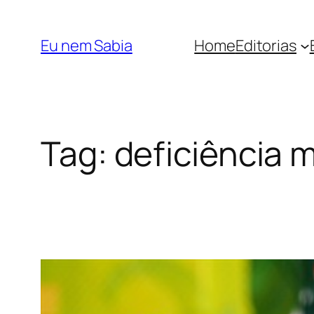
Pular
para
Eu nem Sabia
Home
Editorias
o
conteúdo
Tag:
deficiência 