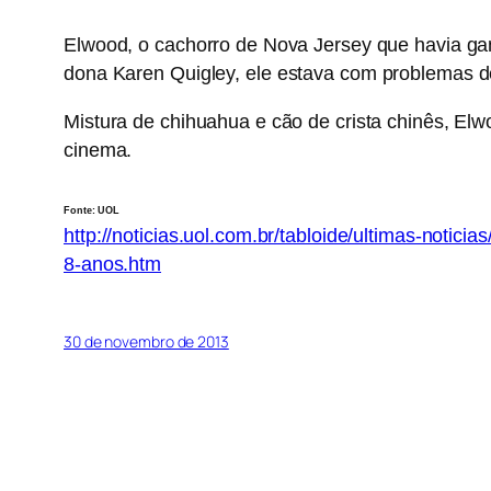
Elwood, o cachorro de Nova Jersey que havia gan
dona
Karen Quigley
, ele estava com problemas 
Mistura de chihuahua e cão de crista chinês, Elwo
cinema.
Fonte: UOL
http://noticias.uol.com.br/tabloide/ultimas-not
8-anos.htm
30 de novembro de 2013