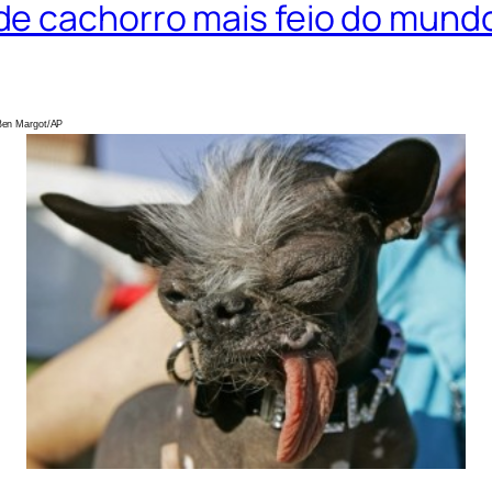
e cachorro mais feio do mund
AP