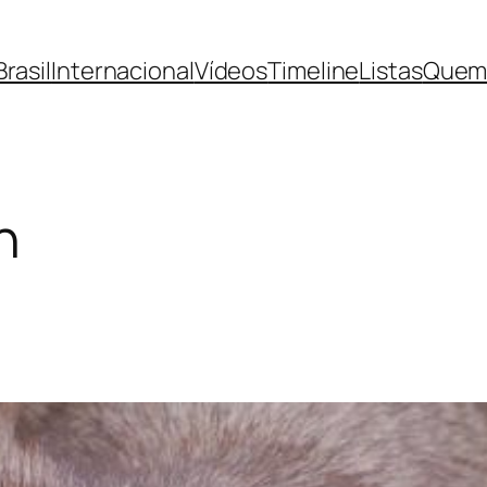
Brasil
Internacional
Vídeos
Timeline
Listas
Quem
n