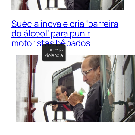
Suécia inova e cria ‘barreira
do álcool’ para punir
motoristas bêbados
en → pt
violencia