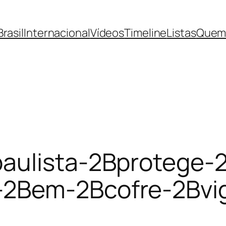
Brasil
Internacional
Vídeos
Timeline
Listas
Quem
paulista-2Bprotege
2Bem-2Bcofre-2Bvig