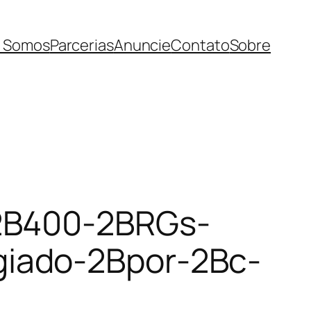
 Somos
Parcerias
Anuncie
Contato
Sobre
-2B400-2BRGs-
iado-2Bpor-2Bc-