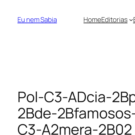
Pular
para
Eu nem Sabia
Home
Editorias
o
conteúdo
Pol-C3-ADcia-2B
2Bde-2Bfamosos-
C3-A2mera-2B02