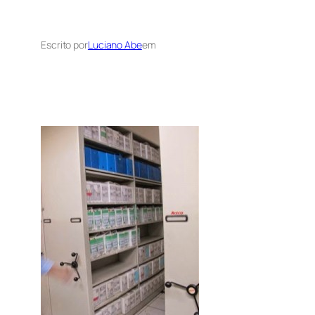
Escrito por
Luciano Abe
em