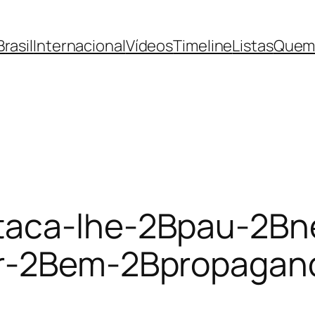
Brasil
Internacional
Vídeos
Timeline
Listas
Quem
taca-lhe-2Bpau-2Bn
or-2Bem-2Bpropaga