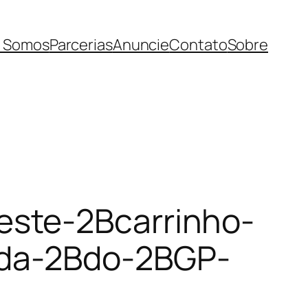
 Somos
Parcerias
Anuncie
Contato
Sobre
este-2Bcarrinho-
nda-2Bdo-2BGP-