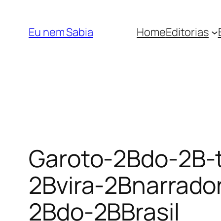
Pular
para
Eu nem Sabia
Home
Editorias
o
conteúdo
Garoto-2Bdo-2B-
2Bvira-2Bnarrad
2Bdo-2BBrasil