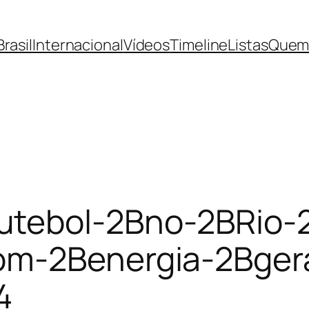
Brasil
Internacional
Vídeos
Timeline
Listas
Quem
tebol-2Bno-2BRio-
om-2Benergia-2Bger
4