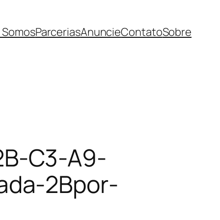
 Somos
Parcerias
Anuncie
Contato
Sobre
2B-C3-A9-
ada-2Bpor-