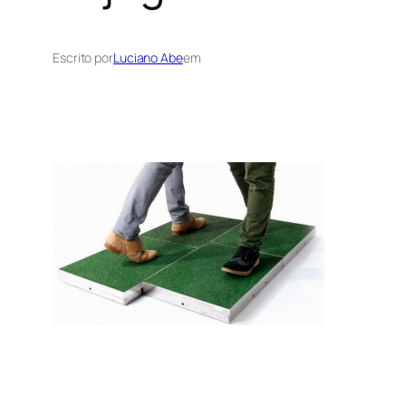
Escrito por
Luciano Abe
em