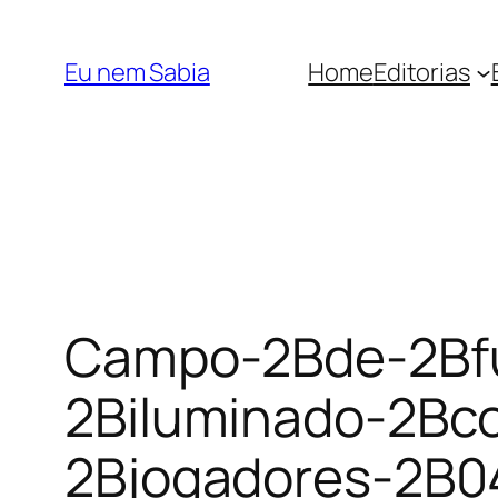
Pular
para
Eu nem Sabia
Home
Editorias
o
conteúdo
Campo-2Bde-2Bfu
2Biluminado-2Bc
2Bjogadores-2B0