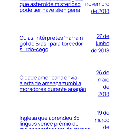
novembro
que asteroide misterioso
pode ser nave alienígena
de 2018
27 de
Guias-intérpretes ‘narram’
junho
gol do Brasil para torcedor
surdo-cego
de 2018
26 de
Cidade americana envia
maio
alerta de ameaça zumbi a
de
moradores durante apagão
2018
19 de
Inglesa que aprendeu 35
março
línguas vence prêmio de
de