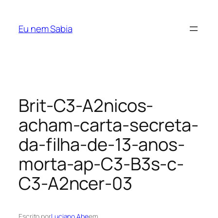
Pular
para
Eu nem Sabia
o
conteúdo
Brit-C3-A2nicos-
acham-carta-secreta-
da-filha-de-13-anos-
morta-ap-C3-B3s-c-
C3-A2ncer-03
Escrito por
Luciano Abe
em