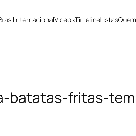
Brasil
Internacional
Vídeos
Timeline
Listas
Quem
-batatas-fritas-te