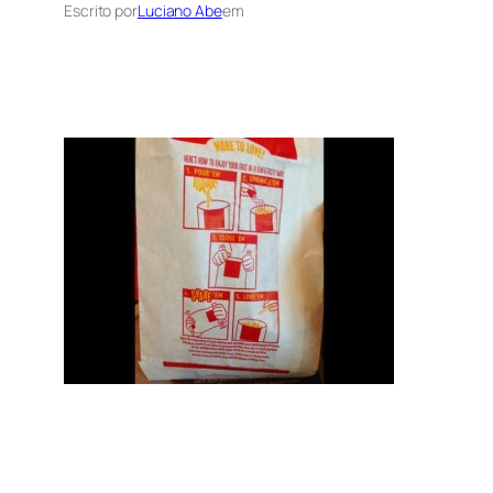
Escrito por
Luciano Abe
em