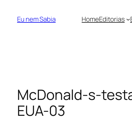
Pular
para
Eu nem Sabia
Home
Editorias
o
conteúdo
McDonald-s-testa
EUA-03