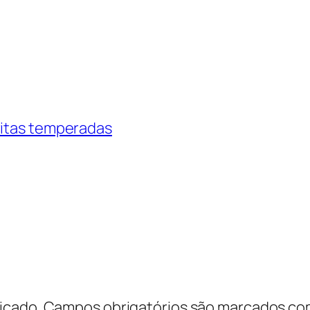
ritas temperadas
icado.
Campos obrigatórios são marcados c