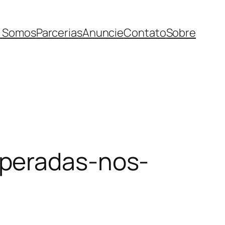
 Somos
Parcerias
Anuncie
Contato
Sobre
mperadas-nos-