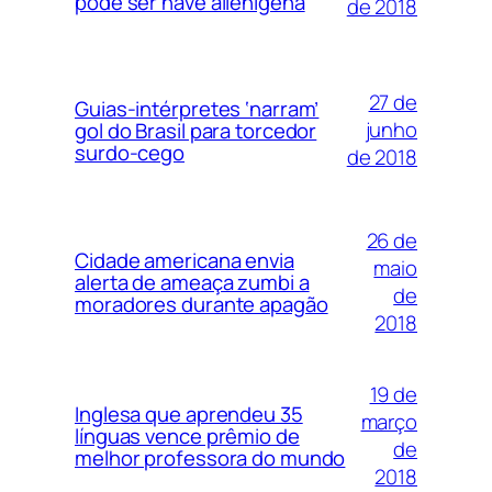
pode ser nave alienígena
de 2018
27 de
Guias-intérpretes ‘narram’
junho
gol do Brasil para torcedor
surdo-cego
de 2018
26 de
Cidade americana envia
maio
alerta de ameaça zumbi a
de
moradores durante apagão
2018
19 de
Inglesa que aprendeu 35
março
línguas vence prêmio de
de
melhor professora do mundo
2018