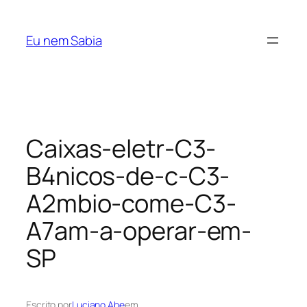
Pular
para
Eu nem Sabia
o
conteúdo
Caixas-eletr-C3-
B4nicos-de-c-C3-
A2mbio-come-C3-
A7am-a-operar-em-
SP
Escrito por
Luciano Abe
em