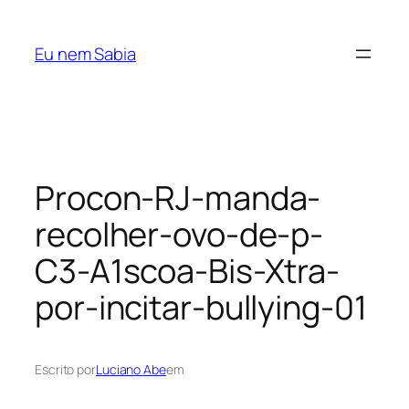
Pular
para
Eu nem Sabia
o
conteúdo
Procon-RJ-manda-
recolher-ovo-de-p-
C3-A1scoa-Bis-Xtra-
por-incitar-bullying-01
Escrito por
Luciano Abe
em