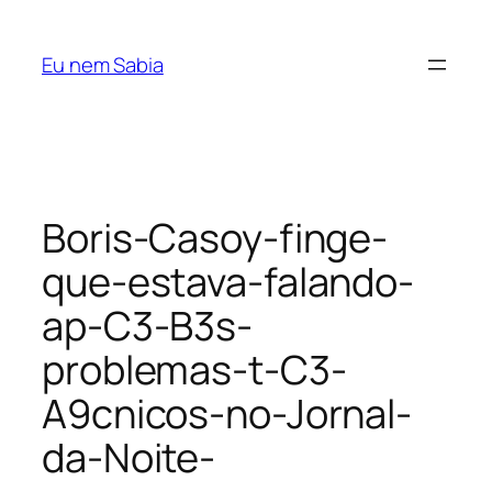
Pular
para
Eu nem Sabia
o
conteúdo
Boris-Casoy-finge-
que-estava-falando-
ap-C3-B3s-
problemas-t-C3-
A9cnicos-no-Jornal-
da-Noite-