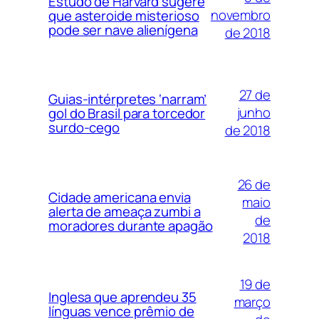
Estudo de Harvard sugere
novembro
que asteroide misterioso
pode ser nave alienígena
de 2018
27 de
Guias-intérpretes ‘narram’
junho
gol do Brasil para torcedor
surdo-cego
de 2018
26 de
Cidade americana envia
maio
alerta de ameaça zumbi a
de
moradores durante apagão
2018
19 de
Inglesa que aprendeu 35
março
línguas vence prêmio de