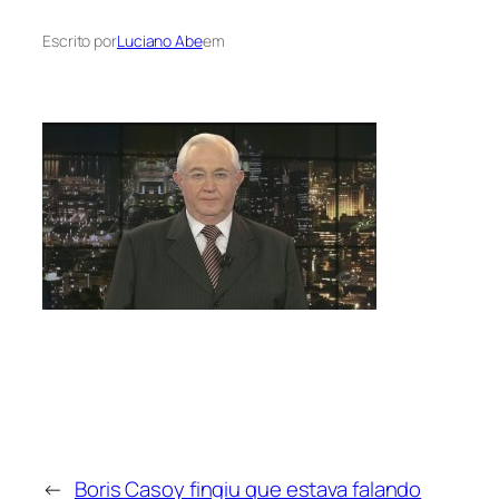
Escrito por
Luciano Abe
em
←
Boris Casoy fingiu que estava falando