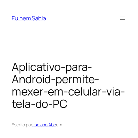
Pular
para
Eu nem Sabia
o
conteúdo
Aplicativo-para-
Android-permite-
mexer-em-celular-via-
tela-do-PC
Escrito por
Luciano Abe
em