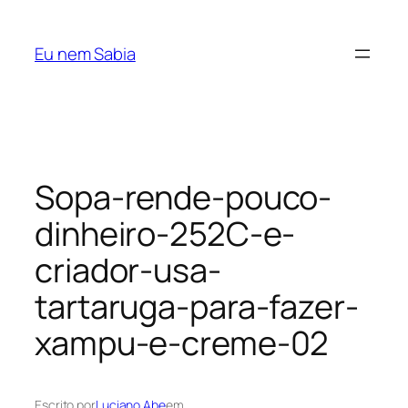
Pular
para
Eu nem Sabia
o
conteúdo
Sopa-rende-pouco-
dinheiro-252C-e-
criador-usa-
tartaruga-para-fazer-
xampu-e-creme-02
Escrito por
Luciano Abe
em