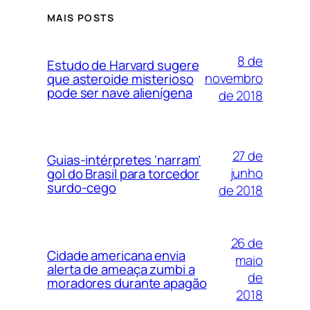
MAIS POSTS
8 de
Estudo de Harvard sugere
novembro
que asteroide misterioso
pode ser nave alienígena
de 2018
27 de
Guias-intérpretes ‘narram’
junho
gol do Brasil para torcedor
surdo-cego
de 2018
26 de
Cidade americana envia
maio
alerta de ameaça zumbi a
de
moradores durante apagão
2018