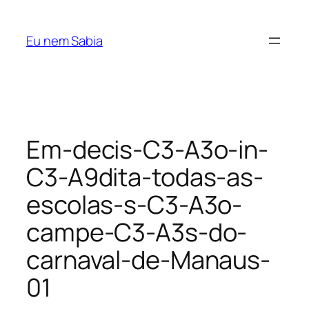
Pular
para
Eu nem Sabia
o
conteúdo
Em-decis-C3-A3o-in-
C3-A9dita-todas-as-
escolas-s-C3-A3o-
campe-C3-A3s-do-
carnaval-de-Manaus-
01