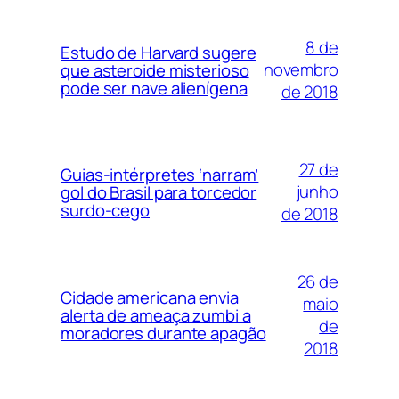
8 de
Estudo de Harvard sugere
novembro
que asteroide misterioso
pode ser nave alienígena
de 2018
27 de
Guias-intérpretes ‘narram’
junho
gol do Brasil para torcedor
surdo-cego
de 2018
26 de
Cidade americana envia
maio
alerta de ameaça zumbi a
de
moradores durante apagão
2018